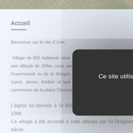
Accueil
Bienvenus sur le site d’ Izier,
​​​​​​​
Village de 850 habitants situé au cœur de la plaine dijonnais
une altitude de 206m, vous aurez tout le loisir de le découvrir
Gourmerault ou de la Norges, d’y pratiquer de nombreuses a
Ce site util
(sport, danse, théâtre et tant d’autres encore). Izier fait
communes de la plaine Dijonnaise.
L'église fut donnée à St Bénigne par Hugues de Brete
1088.
Ce village à été accordé à cette abbaye par St Grégoir
siècle.