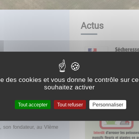
Actus
e à 15kms à l'est de Dijon, à
 lors d’une balade le long du
ctivités pour tous les âges
ise des cookies et vous donne le contrôle sur 
 partie de la Communauté de
souhaitez activer
Tout accepter
Tout refuser
Personnaliser
uil, évêque de Langres en
e, son fondateur, au VIème