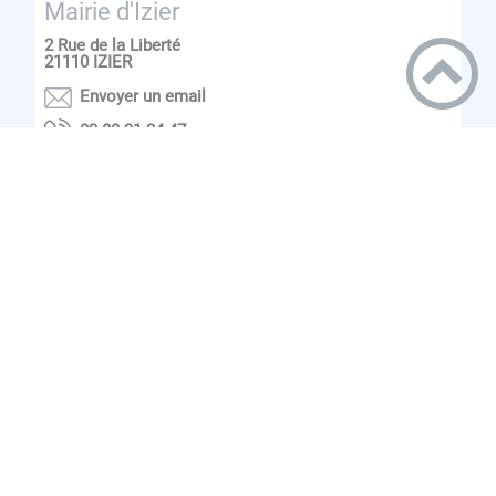
Mairie d'Izier
2 Rue de la Liberté
21110
IZIER
Envoyer un email
74 42 13 08 30
PLUS D'INFOS
Communauté de Commune de La
plaine Dijonnaise
12 rue Ampère
21110
Genlis
PLUS D'INFOS
EN UN CLIC