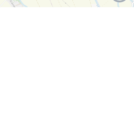
+
−
Leaflet
|
©
OpenStreetMap
contributors
S'inscrire à notre newsletter
Lettre d'information par défaut
ok
Plan du site