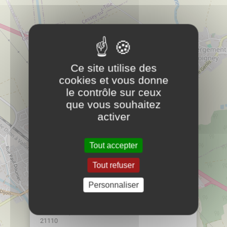
12 rue Ampère
21110
Genlis
Enfance
Ce site utilise des
cookies et vous donne
Mairie d'Izier
le contrôle sur ceux
PLUS D'INFOS
que vous souhaitez
activer
Mairie d'Izier
PLUS D'INFOS
Mairie
Tout accepter
Tout refuser
Personnaliser
×
Communauté de Commune de La plaine Dijonnaise
12 rue Ampère
21110